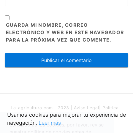
GUARDA MI NOMBRE, CORREO
ELECTRÓNICO Y WEB EN ESTE NAVEGADOR
PARA LA PRÓXIMA VEZ QUE COMENTE.
La-agricultura.com - 2023 |
Aviso Legal
|
Política
de cookies
Usamos cookies para mejorar tu experiencia de
navegación.
Leer más
Este sitio utiliza cookies, por favor, revise
nuestra política de cookies antes de