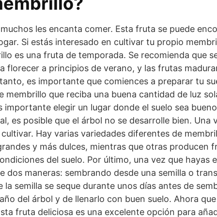
membrillo?
e a muchos les encanta comer. Esta fruta se puede en
ogar. Si estás interesado en cultivar tu propio memb
illo es una fruta de temporada. Se recomienda que se
a florecer a principios de verano, y las frutas madu
lo tanto, es importante que comiences a preparar tu su
e membrillo que reciba una buena cantidad de luz sola
es importante elegir un lugar donde el suelo sea bueno
al, es posible que el árbol no se desarrolle bien. Una
 cultivar. Hay varias variedades diferentes de membril
randes y más dulces, mientras que otras producen f
condiciones del suelo. Por último, una vez que hayas 
de dos maneras: sembrando desde una semilla o transp
la semilla se seque durante unos días antes de sembra
maño del árbol y de llenarlo con buen suelo. Ahora q
sta fruta deliciosa es una excelente opción para añadi