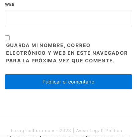
WEB
GUARDA MI NOMBRE, CORREO
ELECTRÓNICO Y WEB EN ESTE NAVEGADOR
PARA LA PRÓXIMA VEZ QUE COMENTE.
La-agricultura.com - 2023 |
Aviso Legal
|
Política
de cookies