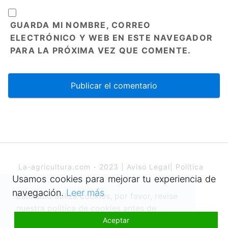
GUARDA MI NOMBRE, CORREO
ELECTRÓNICO Y WEB EN ESTE NAVEGADOR
PARA LA PRÓXIMA VEZ QUE COMENTE.
La-agricultura.com - 2023 |
Aviso Legal
|
Política
de cookies
Usamos cookies para mejorar tu experiencia de
navegación.
Leer más
Este sitio utiliza cookies, por favor, revise
nuestra política de cookies antes de
Aceptar
aceptarla.
Política de cookies
Todo lo que necesitas saber sobre la