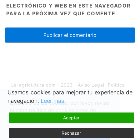
ELECTRÓNICO Y WEB EN ESTE NAVEGADOR
PARA LA PRÓXIMA VEZ QUE COMENTE.
La-agricultura.com - 2023 |
Aviso Legal
|
Política
de cookies
Usamos cookies para mejorar tu experiencia de
navegación.
Leer más
Este sitio utiliza cookies, por favor, revise
nuestra política de cookies antes de
Aceptar
aceptarla.
Política de cookies
Todo lo que necesitas saber sobre la
agricultura, agricultura ecológica,
Rechazar
agricultura inteligente…
¡Entendido!
Aceptar