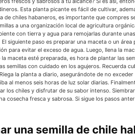
ros frescos y sabrosos a tu alcance? Si es así, enton
ineros. Esta planta picante es fácil de cultivar, ade
a de chiles habaneros, es importante que compres sem
illas a una organización local de agricultura orgánic
ipiente con tierra y agua para remojarlas durante un
 El siguiente paso es preparar una maceta o un área p
n para evitar el exceso de agua. Luego, llena la ma
 la maceta esté preparada, es hora de plantar las sem
s semillas con cuidado en los agujeros. Recuerda cub
Riega la planta a diario, asegurándote de no exceder
iba al menos seis horas de luz solar diarias. Finalmen
 los chiles y disfrutar de su sabor intenso. Siembra
 una cosecha fresca y sabrosa. Si sigue los pasos ant
ar una semilla de chile h