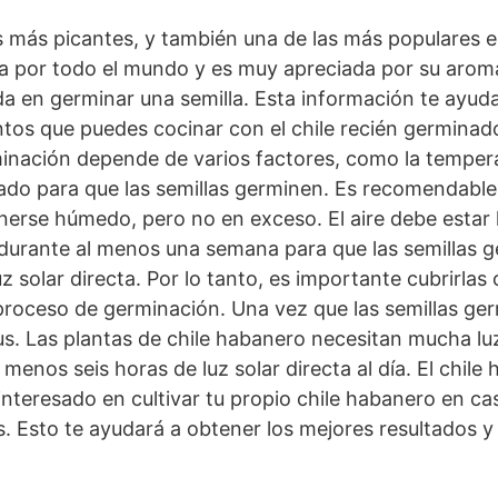
es más picantes, y también una de las más populares 
a por todo el mundo y es muy apreciada por su aroma y
a en germinar una semilla. Esta información te ayu
ntos que puedes cocinar con el chile recién germinado
inación depende de varios factores, como la temperatu
o para que las semillas germinen. Es recomendable m
erse húmedo, pero no en exceso. El aire debe estar 
durante al menos una semana para que las semillas 
z solar directa. Por lo tanto, es importante cubrirlas
el proceso de germinación. Una vez que las semillas 
. Las plantas de chile habanero necesitan mucha luz s
menos seis horas de luz solar directa al día. El chil
interesado en cultivar tu propio chile habanero en ca
s. Esto te ayudará a obtener los mejores resultados y 