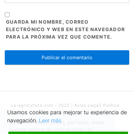
GUARDA MI NOMBRE, CORREO
ELECTRÓNICO Y WEB EN ESTE NAVEGADOR
PARA LA PRÓXIMA VEZ QUE COMENTE.
La-agricultura.com - 2023 |
Aviso Legal
|
Política
de cookies
Usamos cookies para mejorar tu experiencia de
navegación.
Leer más
Este sitio utiliza cookies, por favor, revise
nuestra política de cookies antes de