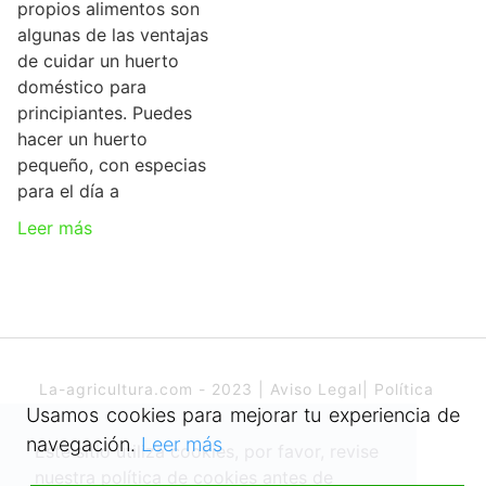
propios alimentos son
algunas de las ventajas
de cuidar un huerto
doméstico para
principiantes. Puedes
hacer un huerto
pequeño, con especias
para el día a
Leer más
La-agricultura.com - 2023 |
Aviso Legal
|
Política
de cookies
Usamos cookies para mejorar tu experiencia de
navegación.
Leer más
Este sitio utiliza cookies, por favor, revise
nuestra política de cookies antes de